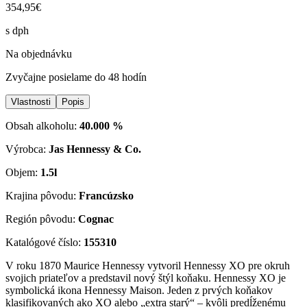
354,95€
s dph
Na objednávku
Zvyčajne posielame do 48 hodín
Vlastnosti
Popis
Obsah alkoholu:
40.000 %
Výrobca:
Jas Hennessy & Co.
Objem:
1.5l
Krajina pôvodu:
Francúzsko
Región pôvodu:
Cognac
Katalógové číslo:
155310
V roku 1870 Maurice Hennessy vytvoril Hennessy XO pre okruh
svojich priateľov a predstavil nový štýl koňaku. Hennessy XO je
symbolická ikona Hennessy Maison. Jeden z prvých koňakov
klasifikovaných ako XO alebo „extra starý“ – kvôli predĺženému