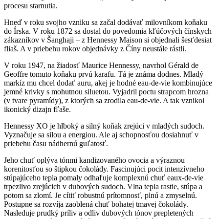
procesu starnutia.
Hneď v roku svojho vzniku sa začal dodávať milovníkom koňaku
do Írska. V roku 1872 sa dostal do povedomia kľúčových čínskych
zákazníkov v Šanghaji – z Hennessy Maison si objednali šesťdesiat
fliaš. A v priebehu rokov objednávky z Číny neustále rástli.
V roku 1947, na žiadosť Maurice Hennessy, navrhol Gérald de
Geoffre tomuto koňaku prvú karafu. Tá je známa dodnes. Mladý
markíz mu chcel dodať auru, akej je hodné eau-de-vie kombinujúce
jemné krivky s mohutnou siluetou. Vyjadril poctu strapcom hrozna
(v tvare pyramídy), z ktorých sa zrodila eau-de-vie. A tak vznikol
ikonický dizajn fľaše.
Hennessy XO je hlboký a silný koňak zrejúci v mladých sudoch.
Vyznačuje sa silou a energiou. Ale aj schopnosťou dosiahnuť v
priebehu času nádhernú guľatosť.
Jeho chuť oplýva tónmi kandizovaného ovocia a výraznou
korenitosťou so štipkou čokolády. Fascinujúci pocit intenzívneho
stúpajúceho tepla pomaly odhaľuje komplexnú chuť eaux-de-vie
trpezlivo zrejúcich v dubových sudoch. Vlna tepla rastie, stúpa a
potom sa zlomí. Je cítiť robustnú prítomnosť, plnú a zmyselnú.
Postupne sa rozvíja zaoblená chuť bohatej tmavej čokolády.
Nasleduje prudký príliv a odliv dubových tónov prepletených