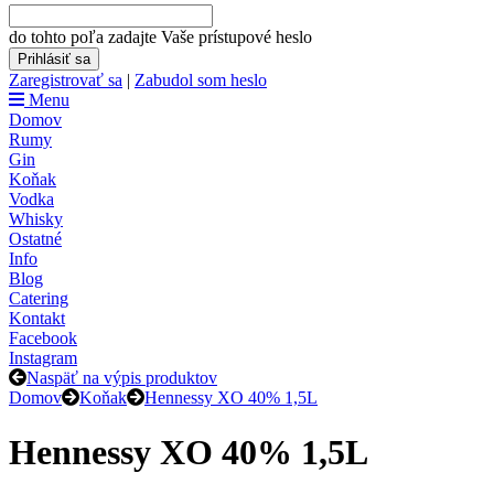
do tohto poľa zadajte Vaše prístupové heslo
Zaregistrovať sa
|
Zabudol som heslo
Menu
Domov
Rumy
Gin
Koňak
Vodka
Whisky
Ostatné
Info
Blog
Catering
Kontakt
Facebook
Instagram
Naspäť na výpis produktov
Domov
Koňak
Hennessy XO 40% 1,5L
Hennessy XO 40% 1,5L