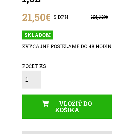
21,50€
23,23€
S DPH
SKLADOM
ZVYČAJNE POSIELAME DO 48 HODÍN
POČET KS
VLOŽIŤ DO
KOŠÍKA