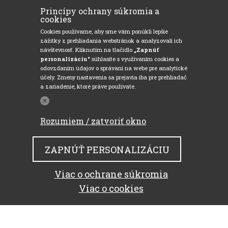
Princípy ochrany súkromia a
cookies
Cookies používame, aby sme vám ponúkli lepšie
zážitky z prehliadania webstránok a analyzovali ich
návštevnosť. Kliknutím na tlačidlo
„Zapnúť
personalizáciu“
súhlasíte s využívaním cookies a
odovzdaním údajov o správaní na webe pre analytické
účely. Zmeny nastavenia sa prejavia iba pre prehliadač
a zariadenie, ktoré práve používate.
Rozumiem / zatvoriť okno
ZAPNÚŤ PERSONALIZÁCIU
Viac o ochrane súkromia
Viac o cookies