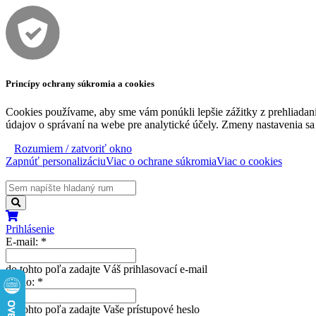
Princípy ochrany súkromia a cookies
Cookies používame, aby sme vám ponúkli lepšie zážitky z prehliadani
údajov o správaní na webe pre analytické účely. Zmeny nastavenia sa p
Rozumiem / zatvoriť okno
Zapnúť personalizáciu
Viac o ochrane súkromia
Viac o cookies
Prihlásenie
E-mail:
*
do tohto poľa zadajte Váš prihlasovací e-mail
Heslo:
*
do tohto poľa zadajte Vaše prístupové heslo