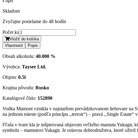
s dph
Skladom
Zvyčajne posielame do 48 hodín
Počet ks
Vložiť do košíka
Vlastnosti
Popis
Obsah alkoholu:
40.000 %
Výrobca:
Taysee Ltd.
Objem:
0.5l
Krajina pôvodu:
Rusko
Katalógové číslo:
152890
Vodka Mamont vznikla v najstaršom prevádzkovanom liehovare na Sibír
na jednom mieste (podľa princípu ,,terroir“) – pravá ,,Single Estate“ 
Fľaša v tvare kla je inšpirovaná objavom veľkého mamuta Yukagir, kto
symbolu – mamutovi Yukagir. Je oslavou dobrodružstva, ktoré oživil 