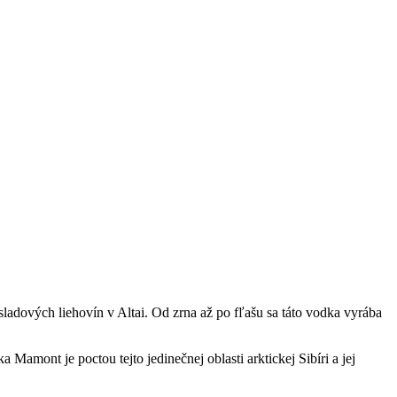
ladových liehovín v Altai. Od zrna až po fľašu sa táto vodka vyrába
amont je poctou tejto jedinečnej oblasti arktickej Sibíri a jej