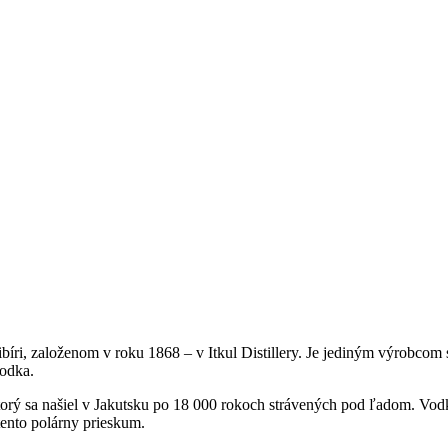
i, založenom v roku 1868 – v Itkul Distillery. Je jediným výrobcom s
vodka.
rý sa našiel v Jakutsku po 18 000 rokoch strávených pod ľadom. Vodka M
tento polárny prieskum.