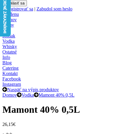
Zaregistrovať sa
|
Zabudol som heslo
Menu
Domov
Rumy
Gin
Koňak
Vodka
Whisky
Ostatné
Info
Blog
Catering
Kontakt
Facebook
Instagram
Naspäť na výpis produktov
Domov
Vodka
Mamont 40% 0,5L
Mamont 40% 0,5L
26,15€