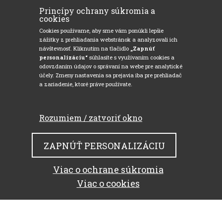
Princípy ochrany súkromia a
cookies
Cookies používame, aby sme vám ponúkli lepšie
zážitky z prehliadania webstránok a analyzovali ich
návštevnosť. Kliknutím na tlačidlo
„Zapnúť
personalizáciu“
súhlasíte s využívaním cookies a
odovzdaním údajov o správaní na webe pre analytické
účely. Zmeny nastavenia sa prejavia iba pre prehliadač
a zariadenie, ktoré práve používate.
Rozumiem / zatvoriť okno
ZAPNÚŤ PERSONALIZÁCIU
Viac o ochrane súkromia
Viac o cookies