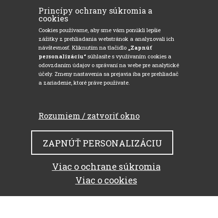
Princípy ochrany súkromia a
cookies
Cookies používame, aby sme vám ponúkli lepšie
zážitky z prehliadania webstránok a analyzovali ich
návštevnosť. Kliknutím na tlačidlo
„Zapnúť
personalizáciu“
súhlasíte s využívaním cookies a
odovzdaním údajov o správaní na webe pre analytické
účely. Zmeny nastavenia sa prejavia iba pre prehliadač
a zariadenie, ktoré práve používate.
Rozumiem / zatvoriť okno
ZAPNÚŤ PERSONALIZÁCIU
Viac o ochrane súkromia
Viac o cookies